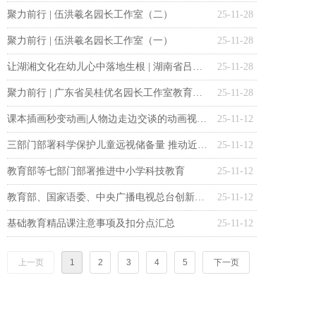
聚力前行 | 伍洪羲名园长工作室（二）
25-11-28
聚力前行 | 伍洪羲名园长工作室（一）
25-11-28
让湖湘文化在幼儿心中落地生根 | 湖南省吕奕名师工作室
25-11-28
聚力前行 | 广东省吴桂优名园长工作室教育撷珍
25-11-28
课本插画秒变动画|人物边走边交谈的动画视频怎么做？
25-11-12
三部门部署科学保护儿童远视储备量 推动近视防控关口前移
25-11-12
教育部等七部门部署推进中小学科技教育
25-11-12
教育部、国家语委、中央广播电视总台创新推出语言文化类节目《成语探华夏》
25-11-12
基础教育精品课注意事项及扣分点汇总
25-11-12
上一页
1
2
3
4
5
下一页