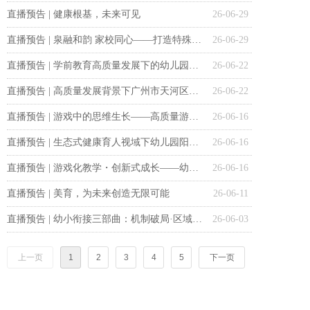
直播预告 | 健康根基，未来可见
26-06-29
直播预告 | 泉融和韵 家校同心——打造特殊教育协同育人“同盟军”
26-06-29
直播预告 | 学前教育高质量发展下的幼儿园课程建设的创新与实践
26-06-22
直播预告 | 高质量发展背景下广州市天河区幼儿园课程理念的构建与落地
26-06-22
直播预告 | 游戏中的思维生长——高质量游戏回顾的认知与实践
26-06-16
直播预告 | 生态式健康育人视域下幼儿园阳光运动课程的探索与实践
26-06-16
直播预告 | 游戏化教学・创新式成长——幼儿园游戏课程
26-06-16
直播预告 | 美育，为未来创造无限可能
26-06-11
直播预告 | 幼小衔接三部曲：机制破局·区域推进的“东莞方案”（下）
26-06-03
上一页
1
2
3
4
5
下一页