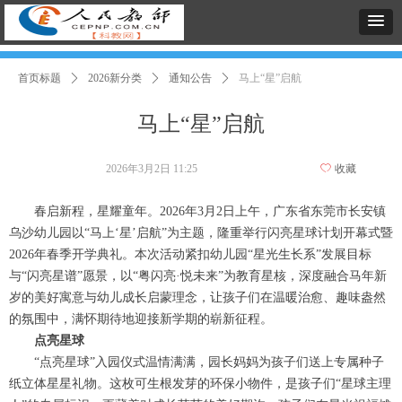
首页标题
ꄲ
2026新分类
ꄲ
通知公告
ꄲ
马上“星”启航
马上“星”启航
2026年3月2日
11:25
ꄀ
收藏
春启新程，星耀童年。2026年3月2日上午，广东省东莞市长安镇
乌沙幼儿园以“马上‘星’启航”为主题，隆重举行闪亮星球计划开幕式暨
2026年春季开学典礼。本次活动紧扣幼儿园“星光生长系”发展目标
与“闪亮星谱”愿景，以“粤闪亮·悦未来”为教育星核，深度融合马年新
岁的美好寓意与幼儿成长启蒙理念，让孩子们在温暖治愈、趣味盎然
的氛围中，满怀期待地迎接新学期的崭新征程。
点亮星球
“点亮星球”入园仪式温情满满，园长妈妈为孩子们送上专属种子
纸立体星星礼物。这枚可生根发芽的环保小物件，是孩子们“星球主理