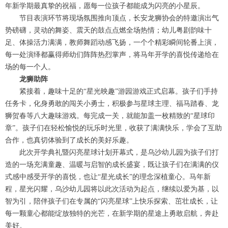
年新学期最真挚的祝福，愿每一位孩子都能成为闪亮的小星辰。
节目表演环节将现场氛围推向顶点，长安龙狮协会的特邀演出气
势磅礴，灵动的舞姿、震天的鼓点点燃全场热情；幼儿粤剧韵味十
足、体操活力满满，教师舞蹈动感飞扬，一个个精彩瞬间轮番上演，
每一处演绎都赢得师幼们阵阵热烈掌声，将马年开学的喜悦传递给在
场的每一个人。
龙狮助阵
紧接着，趣味十足的“星光映趣”游园游戏正式启幕。孩子们手持
任务卡，化身勇敢的闯关小勇士，积极参与星球主理、福马踏春、龙
狮贺春等八大趣味游戏。每完成一关，就能加盖一枚精致的“星球印
章”。孩子们在轻松愉悦的玩乐时光里，收获了满满快乐，学会了互助
合作，也真切体验到了成长的美好乐趣。
此次开学典礼暨闪亮星球计划开幕式，是乌沙幼儿园为孩子们打
造的一场充满童趣、温暖与启智的成长盛宴，既让孩子们在满满的仪
式感中感受开学的喜悦，也让“星光成长”的理念深植童心。马年新
程，星光闪耀，乌沙幼儿园将以此次活动为起点，继续以爱为基，以
智为引，陪伴孩子们在专属的“闪亮星球”上快乐探索、茁壮成长，让
每一颗童心都能绽放独特的光芒，在新学期的星途上勇敢启航，奔赴
美好。