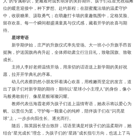
人”的专属标识，更藏着对成长萌芽的美好期许。孩子们在星光祝福摊
位的暖意迎接中，种下梦想、赴约新程；在甜蜜魔法墙的温柔守护
中，收获糖果、汲取勇气；在萌趣打卡墙的童趣氛围中，定格笑脸、
留存欢喜。每一个瞬间都盛满童真与仪式感，藏着开学的欢喜与期
待。
星球寄语
新学期伊始，庄严的升旗仪式率先登场。大一班小小升旗手昂首
挺胸，护送国旗冉冉升起，全体师幼肃立行注目礼，致敬国旗、致敬
成长。
主持人李好老师温情开场，用亲切的话语送上新学期的美好祝
愿，拉开开学典礼的序幕。
幼儿代表蔡韵然小朋友怀着满心欢喜，用稚嫩而坚定的发言，道
出了孩子们对新学期的期待：期待以“星球小小主理人”的身份，像小
马般勇敢前行、像星星般璀璨闪耀。
教师代表伍海霞老师为孩子们送上温情寄语，她表示将以爱心为
帆、以责任为桨，守护每一颗童心的纯粹，陪伴孩子们在“闪亮星
球”上，一步步向阳生长、逐光而行。
随后，陈英园长登台致辞，话语里满是对孩子们的温柔期许，她
结合“星光成长”理念，为孩子们的“星路”成长指引方向，也送上了马