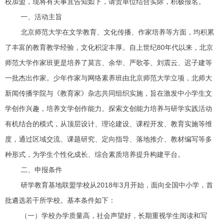
校加盟，现将有关事宜告知如下，请贵单位结合实际，积极报名。
一、活动主旨
北京师范大学在文学教育、文化传播、作家培养等方面，均积累
了丰富的教育教学经验，文化积淀丰厚。自上世纪80年代以来，北京
师范大学作家班更是培养了莫言、余华、严歌苓、刘震云、迟子建等
一批杰出作家。少年作家与网络素养班由北京师范大学立项，北师大
新闻传播学院与《教育家》杂志共同组织实施，旨在激发中小学生文
学创作兴趣，培养文学创作能力。探索文创能力培养与研学实践活动
有机结合的模式，从顶层设计、理论建设、课程开发、教育实施等维
度，通过区域交流、课题研究、定向指导、落地推介、教材编写等多
种形式，为学生个性化成长、综合素质培养提升构建平台。
二、申报条件
研学教育基地联盟学校从2018年3月开始，面向全国中小学，首
批遴选若干所学校。基本条件如下：
（一）学校办学质量高，社会声望好，长期重视学生阅读和写